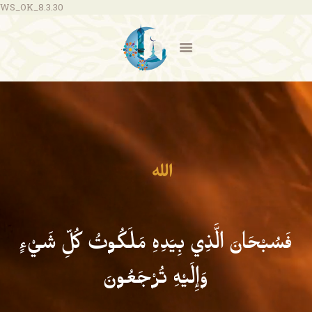
WS_OK_8.3.30
Don
فَسُبْحَانَ الَّذِي بِيَدِهِ مَلَكُوتُ كُلِّ شَيْءٍ
وَإِلَيْهِ تُرْجَعُونَ